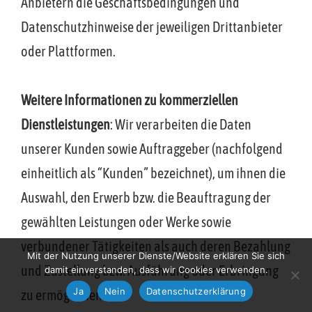
Anbietern die Geschäftsbedingungen und
Datenschutzhinweise der jeweiligen Drittanbieter
oder Plattformen.
Weitere Informationen zu kommerziellen
Dienstleistungen
: Wir verarbeiten die Daten
unserer Kunden sowie Auftraggeber (nachfolgend
einheitlich als “Kunden” bezeichnet), um ihnen die
Auswahl, den Erwerb bzw. die Beauftragung der
gewählten Leistungen oder Werke sowie
verbundener Tätigkeiten als auch deren Bezahlung
Mit der Nutzung unserer Dienste/Website erklären Sie sich
und Zustellung bzw. Ausführung oder Erbringung
damit einverstanden, dass wir Cookies verwenden.
Ja
Nein
Datenschutzerklärung
zu ermöglichen.