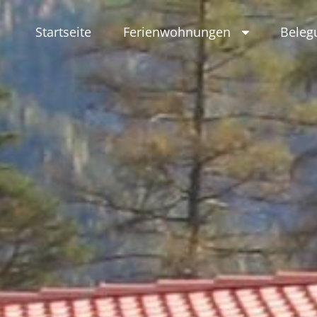
Skip
to
Startseite
Ferienwohnungen
Beleg
content